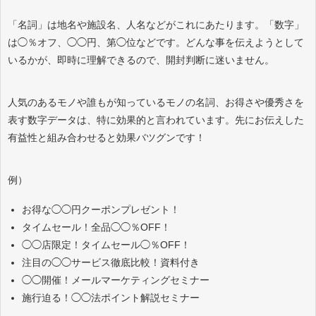
「名詞」は地名や施設名、人名などがこれにあたります。「数字」
は◯％オフ、◯◯円、第◯位などです。どんな事を伝えようとして
いるかが、即時に理解できるので、開封判断に迷いません。
人気のあるモノや誰もが知っているモノの名詞、お得さや優秀さを
表す数字データは、特に効果的と言われています。先にお伝えした
有益性と組み合わせると効果バツグンです！
例）
お得な◯◯円クーポンプレゼント！
タイムセール！全品◯◯％OFF！
◯◯店限定！タイムセール◯％OFF！
注目の◯◯サービス徹底比較！資料付き
◯◯開催！メールマーケティングセミナー
施行迫る！◯◯法ポイント解説セミナー